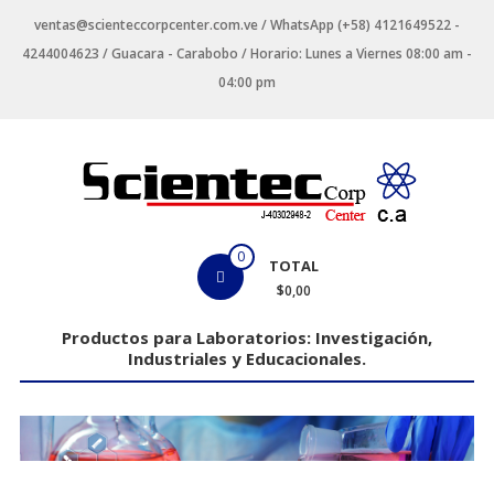
Saltar
ventas@scienteccorpcenter.com.ve / WhatsApp (+58) 4121649522 -
contenido
4244004623 / Guacara - Carabobo / Horario: Lunes a Viernes 08:00 am -
04:00 pm
Productos
0
TOTAL
para
$0,00
Laboratorios
Productos para Laboratorios: Investigación,
Industriales y Educacionales.
Investigación,
Industriales
y
Educacionales.