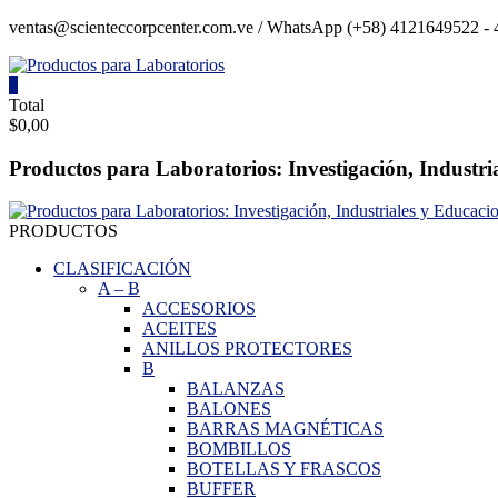
Saltar
ventas@scienteccorpcenter.com.ve / WhatsApp (+58) 4121649522 - 4
contenido
0
Productos
Total
$0,00
para
Laboratorios
Productos para Laboratorios: Investigación, Industri
Investigación,
Industriales
PRODUCTOS
y
Educacionales.
CLASIFICACIÓN
A
–
B
ACCESORIOS
ACEITES
ANILLOS PROTECTORES
B
BALANZAS
BALONES
BARRAS MAGNÉTICAS
BOMBILLOS
BOTELLAS Y FRASCOS
BUFFER