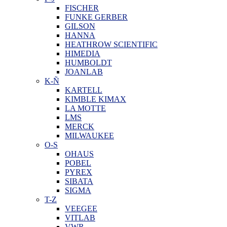
FISCHER
FUNKE GERBER
GILSON
HANNA
HEATHROW SCIENTIFIC
HIMEDIA
HUMBOLDT
JOANLAB
K-Ñ
KARTELL
KIMBLE KIMAX
LA MOTTE
LMS
MERCK
MILWAUKEE
O-S
OHAUS
POBEL
PYREX
SIBATA
SIGMA
T-Z
VEEGEE
VITLAB
VWR