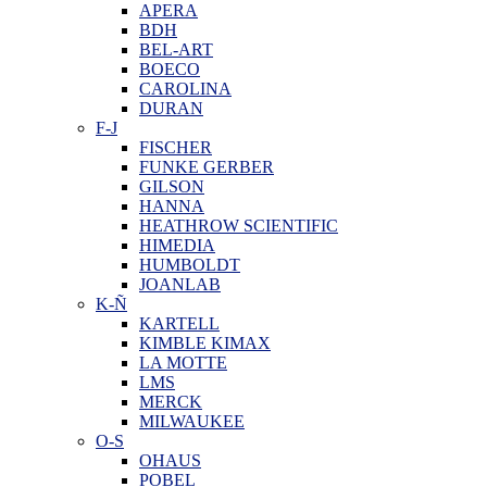
APERA
BDH
BEL-ART
BOECO
CAROLINA
DURAN
F-J
FISCHER
FUNKE GERBER
GILSON
HANNA
HEATHROW SCIENTIFIC
HIMEDIA
HUMBOLDT
JOANLAB
K-Ñ
KARTELL
KIMBLE KIMAX
LA MOTTE
LMS
MERCK
MILWAUKEE
O-S
OHAUS
POBEL