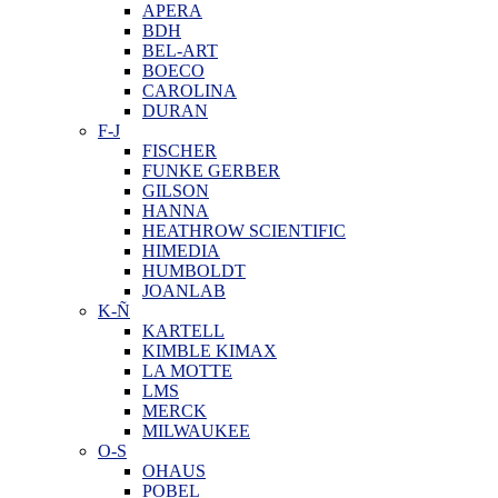
APERA
BDH
BEL-ART
BOECO
CAROLINA
DURAN
F-J
FISCHER
FUNKE GERBER
GILSON
HANNA
HEATHROW SCIENTIFIC
HIMEDIA
HUMBOLDT
JOANLAB
K-Ñ
KARTELL
KIMBLE KIMAX
LA MOTTE
LMS
MERCK
MILWAUKEE
O-S
OHAUS
POBEL