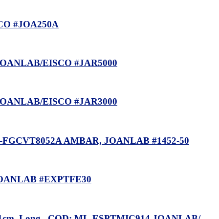
SCO #JOA250A
JOANLAB/EISCO #JAR5000
JOANLAB/EISCO #JAR3000
-FGCVT8052A AMBAR, JOANLAB #1452-50
JOANLAB #EXPTFE30
m. Long., COD: ML-ESPTMIC914 JOANLAB/