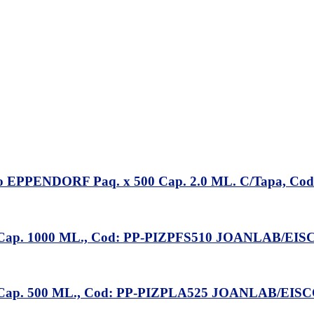
PENDORF Paq. x 500 Cap. 2.0 ML. C/Tapa, Co
ap. 1000 ML., Cod: PP-PIZPFS510 JOANLAB/EIS
ap. 500 ML., Cod: PP-PIZPLA525 JOANLAB/EIS