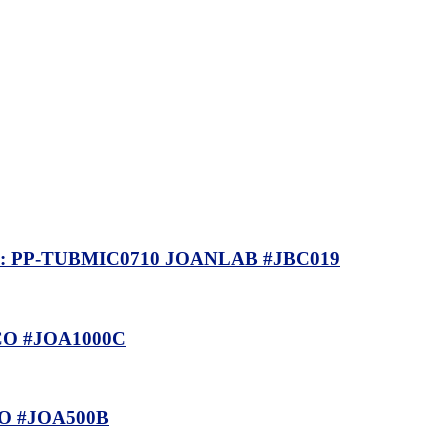
d: PP-TUBMIC0710 JOANLAB #JBC019
CO #JOA1000C
CO #JOA500B