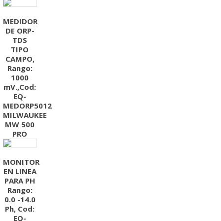
MEDIDOR
DE ORP-
TDS
TIPO
CAMPO,
Rango:
1000
mV.,Cod:
EQ-
MEDORP5012
MILWAUKEE
MW 500
PRO
MONITOR
EN LINEA
PARA PH
Rango:
0.0 -14.0
Ph, Cod:
EQ-