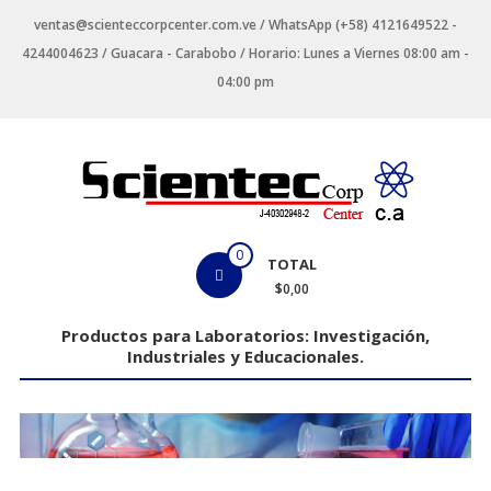
Saltar
ventas@scienteccorpcenter.com.ve / WhatsApp (+58) 4121649522 -
contenido
4244004623 / Guacara - Carabobo / Horario: Lunes a Viernes 08:00 am -
04:00 pm
Productos
0
TOTAL
para
$0,00
Laboratorios
Productos para Laboratorios: Investigación,
Industriales y Educacionales.
Investigación,
Industriales
y
Educacionales.