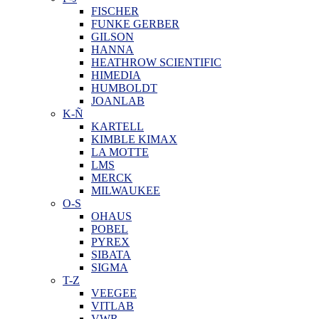
FISCHER
FUNKE GERBER
GILSON
HANNA
HEATHROW SCIENTIFIC
HIMEDIA
HUMBOLDT
JOANLAB
K-Ñ
KARTELL
KIMBLE KIMAX
LA MOTTE
LMS
MERCK
MILWAUKEE
O-S
OHAUS
POBEL
PYREX
SIBATA
SIGMA
T-Z
VEEGEE
VITLAB
VWR