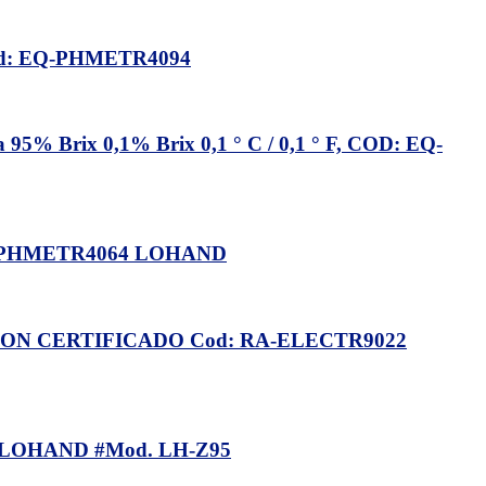
od: EQ-PHMETR4094
x 0,1% Brix 0,1 ° C / 0,1 ° F, COD: EQ-
-PHMETR4064 LOHAND
N CERTIFICADO Cod: RA-ELECTR9022
 LOHAND #Mod. LH-Z95