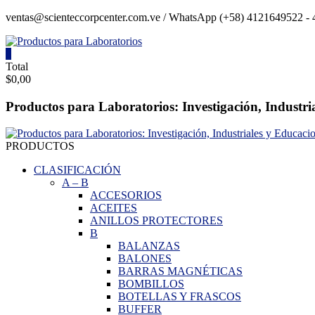
Saltar
ventas@scienteccorpcenter.com.ve / WhatsApp (+58) 4121649522 - 4
contenido
0
Productos
Total
$0,00
para
Laboratorios
Productos para Laboratorios: Investigación, Industri
Investigación,
Industriales
PRODUCTOS
y
Educacionales.
CLASIFICACIÓN
A
–
B
ACCESORIOS
ACEITES
ANILLOS PROTECTORES
B
BALANZAS
BALONES
BARRAS MAGNÉTICAS
BOMBILLOS
BOTELLAS Y FRASCOS
BUFFER