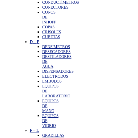
CONDUCTÍMETROS
CONECTORES
CONOS
DE
INHOFF
COPAS
CRISOLES
CUBETAS
D
–
E
DENSIMETROS
DESECADORES
DESTILADORES
DE
AGUA
DISPENSADORES
ELECTRODOS
EMBUDOS
EQUIPOS
DE
LABORATORIO
EQUIPOS
DE
MANO
EQUIPOS
DE
VIDRIO
F
–
L
GRADILLAS