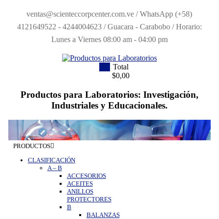
Saltar
ventas@scienteccorpcenter.com.ve / WhatsApp (+58)
contenido
4121649522 - 4244004623 / Guacara - Carabobo / Horario:
Lunes a Viernes 08:00 am - 04:00 pm
0
Total
Productos
$0,00
para
Productos para Laboratorios: Investigación,
Laboratorios
Industriales y Educacionales.
Investigación,
Industriales
y
Educacionales.
PRODUCTOS
CLASIFICACIÓN
A
–
B
ACCESORIOS
ACEITES
ANILLOS
PROTECTORES
B
BALANZAS