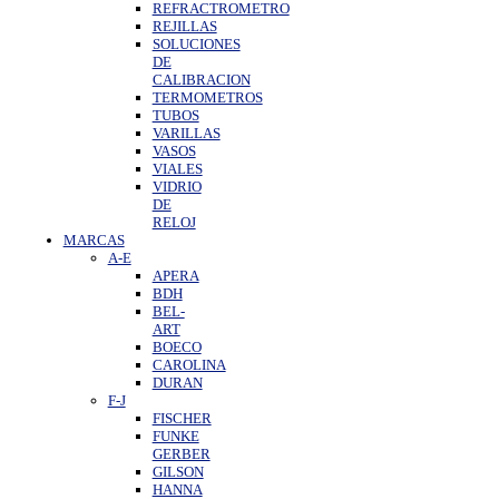
REFRACTROMETRO
REJILLAS
SOLUCIONES
DE
CALIBRACION
TERMOMETROS
TUBOS
VARILLAS
VASOS
VIALES
VIDRIO
DE
RELOJ
MARCAS
A-E
APERA
BDH
BEL-
ART
BOECO
CAROLINA
DURAN
F-J
FISCHER
FUNKE
GERBER
GILSON
HANNA