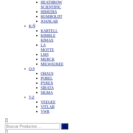
HEATHROW
SCIENTIFIC
HIMEDIA
HUMBOLDT
JOANLAB
K-Ñ
KARTELL
KIMBLE
KIMAX
LA
MOTTE
LMS
MERCK
MILWAUKEE
O-S
OHAUS
POBEL
PYREX
SIBATA
SIGMA
T-Z
VEEGEE
VITLAB
VWR
Buscar: