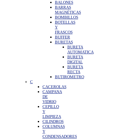
BALONES
BARRAS
MAGNÉTICAS
BOMBILLOS
BOTELLAS
Y
FRASCOS
BUFFER
BURETAS
BURETA
AUTOMATICA
BURETA
DIGITAL
BURETA
RECTA
BUTIROMETRO
C
CACEROLAS
CAMPANA
DE
VIDRIO
CEPILLO
Y
LIMPIEZA
CILINDROS
COLUMNAS
Y
CONDENSADORES