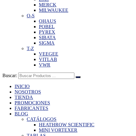
MERCK
MILWAUKEE
O-S
OHAUS
POBEL
PYREX
SIBATA
SIGMA
T-Z
VEEGEE
VITLAB
VWR
Buscar:
INICIO
NOSOTROS
TIENDA
PROMOCIONES
FABRICANTES
BLOG
CATÁLOGOS
HEATHROW SCIENTIFIC
MINI VORTEXER
TABLAS