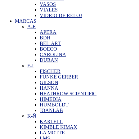
VASOS
VIALES
VIDRIO DE RELOJ
MARCAS
A-E
APERA
BDH
BEL-ART
BOECO
CAROLINA
DURAN
F-J
FISCHER
FUNKE GERBER
GILSON
HANNA
HEATHROW SCIENTIFIC
HIMEDIA
HUMBOLDT
JOANLAB
K-Ñ
KARTELL
KIMBLE KIMAX
LA MOTTE
LMS