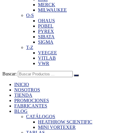
MERCK
MILWAUKEE
O-S
OHAUS
POBEL
PYREX
SIBATA
SIGMA
T-Z
VEEGEE
VITLAB
VWR
Buscar:
INICIO
NOSOTROS
TIENDA
PROMOCIONES
FABRICANTES
BLOG
CATÁLOGOS
HEATHROW SCIENTIFIC
MINI VORTEXER
TABLAS