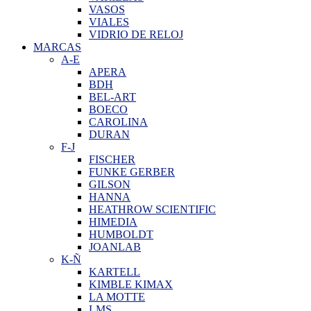
VASOS
VIALES
VIDRIO DE RELOJ
MARCAS
A-E
APERA
BDH
BEL-ART
BOECO
CAROLINA
DURAN
F-J
FISCHER
FUNKE GERBER
GILSON
HANNA
HEATHROW SCIENTIFIC
HIMEDIA
HUMBOLDT
JOANLAB
K-Ñ
KARTELL
KIMBLE KIMAX
LA MOTTE
LMS