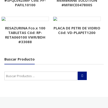
#SPQL0425MF Cod: PF-
MEMBRANE SOLUTION
PAFIL10100
#MFMCE047800S
RESAZURINA Fco.x 100
PLACA DE PETRI DE VIDRIO
TABLETAS Cód: RP-
Cód: VD-PLAPET1200
RETA060100 VWR/BDH
#33088
Buscar Producto
Buscar: