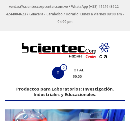
Saltar
ventas@scienteccorpcenter.com.ve / WhatsApp (+58) 4121649522 -
contenido
4244004623 / Guacara - Carabobo / Horario: Lunes a Viernes 08:00 am -
04:00 pm
Productos
0
TOTAL
para
$0,00
Laboratorios
Productos para Laboratorios: Investigación,
Industriales y Educacionales.
Investigación,
Industriales
y
Educacionales.