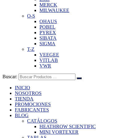
MERCK
MILWAUKEE
O-S
OHAUS
POBEL
PYREX
SIBATA
SIGMA
T-Z
VEEGEE
VITLAB
VWR
Buscar:
INICIO
NOSOTROS
TIENDA
PROMOCIONES
FABRICANTES
BLOG
CATÁLOGOS
HEATHROW SCIENTIFIC
MINI VORTEXER
TABLAS