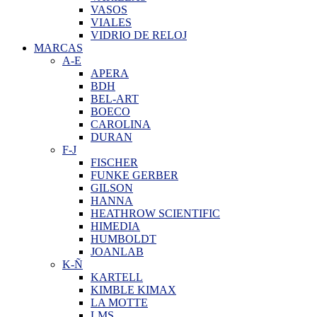
VASOS
VIALES
VIDRIO DE RELOJ
MARCAS
A-E
APERA
BDH
BEL-ART
BOECO
CAROLINA
DURAN
F-J
FISCHER
FUNKE GERBER
GILSON
HANNA
HEATHROW SCIENTIFIC
HIMEDIA
HUMBOLDT
JOANLAB
K-Ñ
KARTELL
KIMBLE KIMAX
LA MOTTE
LMS