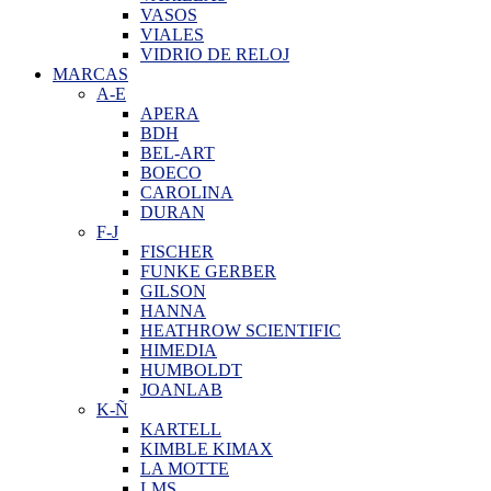
VASOS
VIALES
VIDRIO DE RELOJ
MARCAS
A-E
APERA
BDH
BEL-ART
BOECO
CAROLINA
DURAN
F-J
FISCHER
FUNKE GERBER
GILSON
HANNA
HEATHROW SCIENTIFIC
HIMEDIA
HUMBOLDT
JOANLAB
K-Ñ
KARTELL
KIMBLE KIMAX
LA MOTTE
LMS