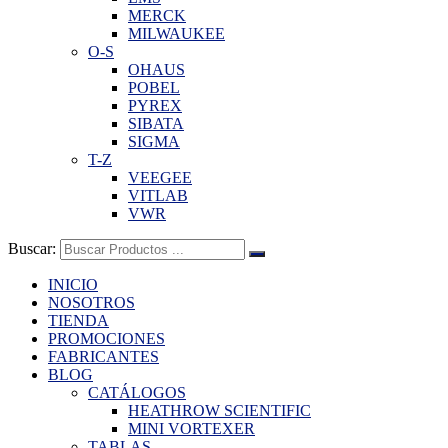
MERCK
MILWAUKEE
O-S
OHAUS
POBEL
PYREX
SIBATA
SIGMA
T-Z
VEEGEE
VITLAB
VWR
Buscar:
INICIO
NOSOTROS
TIENDA
PROMOCIONES
FABRICANTES
BLOG
CATÁLOGOS
HEATHROW SCIENTIFIC
MINI VORTEXER
TABLAS