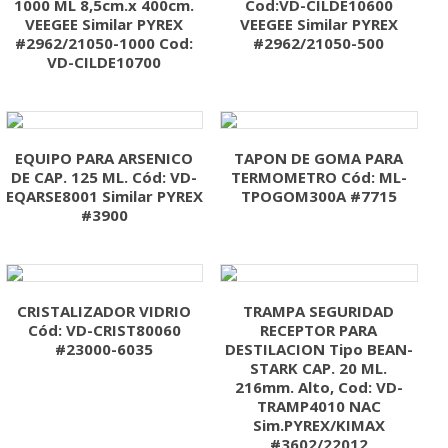
1000 ML 8,5cm.x 400cm.
Cod:VD-CILDE10600
VEEGEE Similar PYREX
VEEGEE Similar PYREX
#2962/21050-1000 Cod:
#2962/21050-500
VD-CILDE10700
EQUIPO PARA ARSENICO
TAPON DE GOMA PARA
DE CAP. 125 ML. Cód: VD-
TERMOMETRO Cód: ML-
EQARSE8001 Similar PYREX
TPOGOM300A #7715
#3900
CRISTALIZADOR VIDRIO
TRAMPA SEGURIDAD
Cód: VD-CRIST80060
RECEPTOR PARA
#23000-6035
DESTILACION Tipo BEAN-
STARK CAP. 20 ML.
216mm. Alto, Cod: VD-
TRAMP4010 NAC
Sim.PYREX/KIMAX
#3602/22012