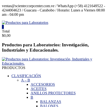
Saltar
ventas@scienteccorpcenter.com.ve / WhatsApp (+58) 4121649522 -
contenido
4244004623 / Guacara - Carabobo / Horario: Lunes a Viernes 08:00
am - 04:00 pm
0
Productos
Total
$0,00
para
Laboratorios
Productos para Laboratorios: Investigación,
Industriales y Educacionales.
Investigación,
Industriales
y
Educacionales.
PRODUCTOS
CLASIFICACIÓN
A
–
B
ACCESORIOS
ACEITES
ANILLOS PROTECTORES
B
BALANZAS
BALONES