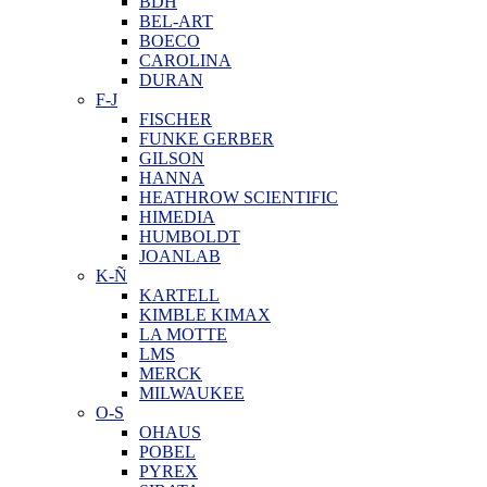
BDH
BEL-ART
BOECO
CAROLINA
DURAN
F-J
FISCHER
FUNKE GERBER
GILSON
HANNA
HEATHROW SCIENTIFIC
HIMEDIA
HUMBOLDT
JOANLAB
K-Ñ
KARTELL
KIMBLE KIMAX
LA MOTTE
LMS
MERCK
MILWAUKEE
O-S
OHAUS
POBEL
PYREX