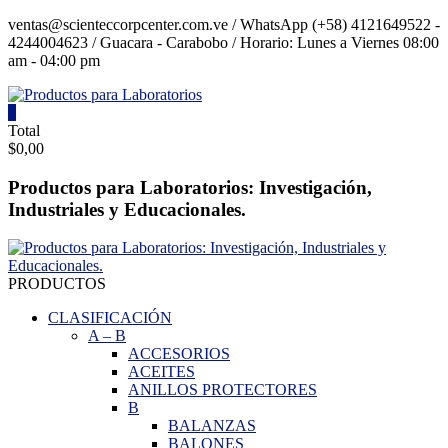
Saltar
ventas@scienteccorpcenter.com.ve / WhatsApp (+58) 4121649522 -
contenido
4244004623 / Guacara - Carabobo / Horario: Lunes a Viernes 08:00
am - 04:00 pm
0
Productos
Total
$0,00
para
Laboratorios
Productos para Laboratorios: Investigación,
Industriales y Educacionales.
Investigación,
Industriales
y
Educacionales.
PRODUCTOS
CLASIFICACIÓN
A
–
B
ACCESORIOS
ACEITES
ANILLOS PROTECTORES
B
BALANZAS
BALONES