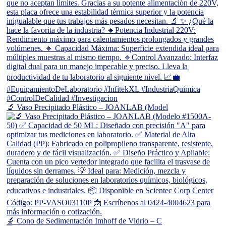
🔬 Vaso Precipitado Plástico – JOANLAB (Model
🔬 Cono de Sedimentación Imhoff de Vidrio – C