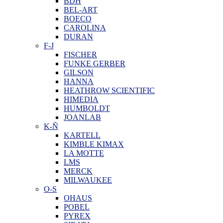
BDH
BEL-ART
BOECO
CAROLINA
DURAN
F-J
FISCHER
FUNKE GERBER
GILSON
HANNA
HEATHROW SCIENTIFIC
HIMEDIA
HUMBOLDT
JOANLAB
K-Ñ
KARTELL
KIMBLE KIMAX
LA MOTTE
LMS
MERCK
MILWAUKEE
O-S
OHAUS
POBEL
PYREX