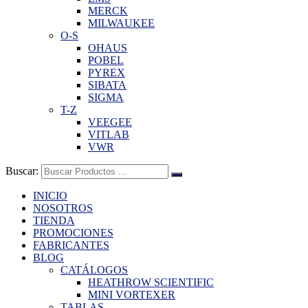
MERCK
MILWAUKEE
O-S
OHAUS
POBEL
PYREX
SIBATA
SIGMA
T-Z
VEEGEE
VITLAB
VWR
Buscar:
INICIO
NOSOTROS
TIENDA
PROMOCIONES
FABRICANTES
BLOG
CATÁLOGOS
HEATHROW SCIENTIFIC
MINI VORTEXER
TABLAS