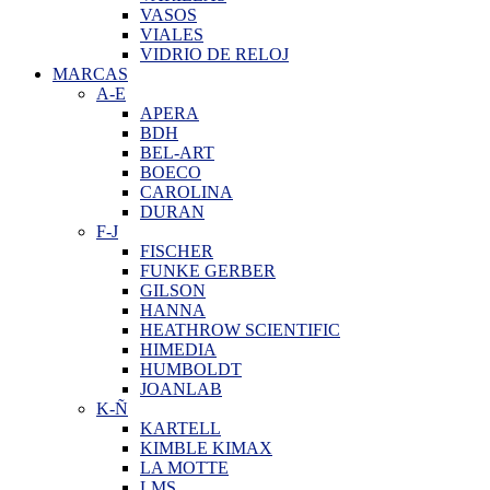
VASOS
VIALES
VIDRIO DE RELOJ
MARCAS
A-E
APERA
BDH
BEL-ART
BOECO
CAROLINA
DURAN
F-J
FISCHER
FUNKE GERBER
GILSON
HANNA
HEATHROW SCIENTIFIC
HIMEDIA
HUMBOLDT
JOANLAB
K-Ñ
KARTELL
KIMBLE KIMAX
LA MOTTE
LMS