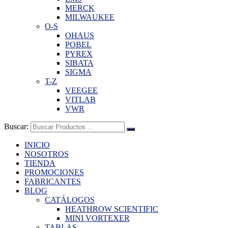
MERCK
MILWAUKEE
O-S
OHAUS
POBEL
PYREX
SIBATA
SIGMA
T-Z
VEEGEE
VITLAB
VWR
Buscar:
INICIO
NOSOTROS
TIENDA
PROMOCIONES
FABRICANTES
BLOG
CATÁLOGOS
HEATHROW SCIENTIFIC
MINI VORTEXER
TABLAS