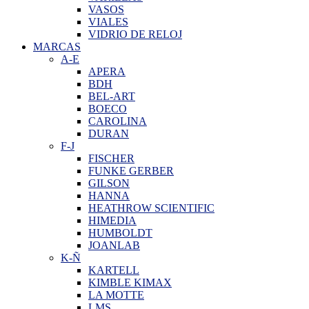
VASOS
VIALES
VIDRIO DE RELOJ
MARCAS
A-E
APERA
BDH
BEL-ART
BOECO
CAROLINA
DURAN
F-J
FISCHER
FUNKE GERBER
GILSON
HANNA
HEATHROW SCIENTIFIC
HIMEDIA
HUMBOLDT
JOANLAB
K-Ñ
KARTELL
KIMBLE KIMAX
LA MOTTE
LMS