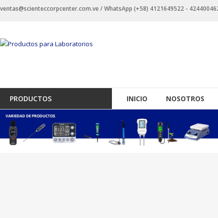
Saltar
ventas@scienteccorpcenter.com.ve / WhatsApp (+58) 4121649522 - 4244004623 
contenido
Productos
para
Laboratorios
Investigación,
PRODUCTOS
INICIO
NOSOTROS
Industriales
y
Educacionales.