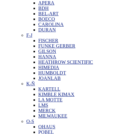
APERA
BDH
BEL-ART
BOECO
CAROLINA
DURAN
F-J
FISCHER
FUNKE GERBER
GILSON
HANNA
HEATHROW SCIENTIFIC
HIMEDIA
HUMBOLDT
JOANLAB
K-Ñ
KARTELL
KIMBLE KIMAX
LA MOTTE
LMS
MERCK
MILWAUKEE
O-S
OHAUS
POBEL