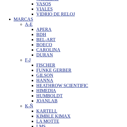
VASOS
VIALES
VIDRIO DE RELOJ
MARCAS
A-E
APERA
BDH
BEL-ART
BOECO
CAROLINA
DURAN
F-J
FISCHER
FUNKE GERBER
GILSON
HANNA
HEATHROW SCIENTIFIC
HIMEDIA
HUMBOLDT
JOANLAB
K-Ñ
KARTELL
KIMBLE KIMAX
LA MOTTE
LMS