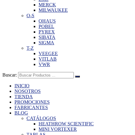
MERCK
MILWAUKEE
O-S
OHAUS
POBEL
PYREX
SIBATA
SIGMA
T-Z
VEEGEE
VITLAB
VWR
Buscar:
INICIO
NOSOTROS
TIENDA
PROMOCIONES
FABRICANTES
BLOG
CATÁLOGOS
HEATHROW SCIENTIFIC
MINI VORTEXER
TABLAS