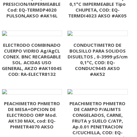
PRESICION/IMPERMEABLE
0,1°C IMPERMEABLE Tipo
Cod: EQ-TERMDP4020
CHUPETA, COD: EQ-
PULSON,AKSO #AK16L
TERMDI4023 AKSO #AK05
ELECTRODO COMBINADO
CONDUCTIMETRO DE
CUERPO VIDRIO Ag/AgCL
BOLSILLO PARA SOLIDOS
CONEX. BNC RECARGABLE
DISUELTOS , 0-3999 µS/cm
SOL. ACIDAS USO
0,1°C, COD: EQ-
GENERAL, AKZO #AK1004S
CONDUC9445 AKSO
COD: RA-ELECTR8132
#AK52
PEACHIMETRO PHMETRO
PEACHIMETRO PHMETRO
DE MESA+OPCION DE
DE CAMPO P/ALIMTS
ELECTRODO ORP Mod.
CONGELADOS, CARNE,
AK130 MAX, cod: EQ-
FRUTA y SUELO C/ATP,
PHMETR4070 AKSO
Ap.0.01 PENETRACION
C/CUCHILLA, COD: EQ-