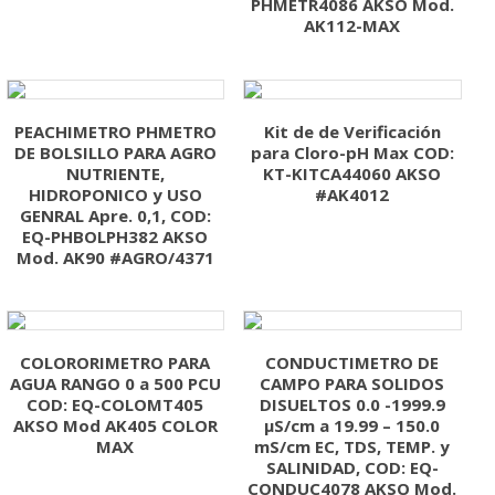
PHMETR4086 AKSO Mod.
AK112-MAX
PEACHIMETRO PHMETRO
Kit de de Verificación
DE BOLSILLO PARA AGRO
para Cloro-pH Max COD:
NUTRIENTE,
KT-KITCA44060 AKSO
HIDROPONICO y USO
#AK4012
GENRAL Apre. 0,1, COD:
EQ-PHBOLPH382 AKSO
Mod. AK90 #AGRO/4371
COLORORIMETRO PARA
CONDUCTIMETRO DE
AGUA RANGO 0 a 500 PCU
CAMPO PARA SOLIDOS
COD: EQ-COLOMT405
DISUELTOS 0.0 -1999.9
AKSO Mod AK405 COLOR
μS/cm a 19.99 – 150.0
MAX
mS/cm EC, TDS, TEMP. y
SALINIDAD, COD: EQ-
CONDUC4078 AKSO Mod.