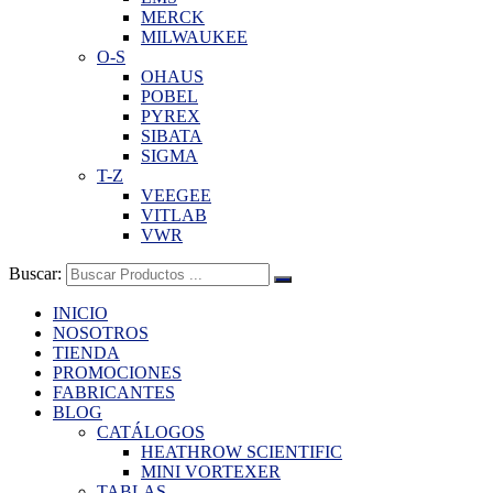
MERCK
MILWAUKEE
O-S
OHAUS
POBEL
PYREX
SIBATA
SIGMA
T-Z
VEEGEE
VITLAB
VWR
Buscar:
INICIO
NOSOTROS
TIENDA
PROMOCIONES
FABRICANTES
BLOG
CATÁLOGOS
HEATHROW SCIENTIFIC
MINI VORTEXER
TABLAS