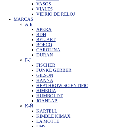
VASOS
VIALES
VIDRIO DE RELOJ
MARCAS
A-E
APERA
BDH
BEL-ART
BOECO
CAROLINA
DURAN
F-J
FISCHER
FUNKE GERBER
GILSON
HANNA
HEATHROW SCIENTIFIC
HIMEDIA
HUMBOLDT
JOANLAB
K-Ñ
KARTELL
KIMBLE KIMAX
LA MOTTE
LMS