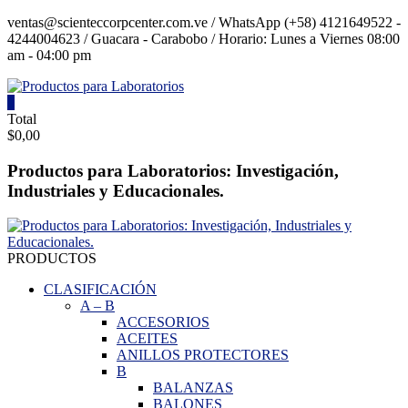
Saltar
ventas@scienteccorpcenter.com.ve / WhatsApp (+58) 4121649522 -
contenido
4244004623 / Guacara - Carabobo / Horario: Lunes a Viernes 08:00
am - 04:00 pm
0
Productos
Total
$0,00
para
Laboratorios
Productos para Laboratorios: Investigación,
Industriales y Educacionales.
Investigación,
Industriales
y
Educacionales.
PRODUCTOS
CLASIFICACIÓN
A
–
B
ACCESORIOS
ACEITES
ANILLOS PROTECTORES
B
BALANZAS
BALONES