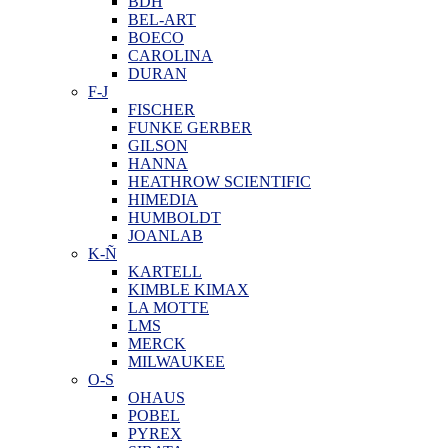
BDH
BEL-ART
BOECO
CAROLINA
DURAN
F-J
FISCHER
FUNKE GERBER
GILSON
HANNA
HEATHROW SCIENTIFIC
HIMEDIA
HUMBOLDT
JOANLAB
K-Ñ
KARTELL
KIMBLE KIMAX
LA MOTTE
LMS
MERCK
MILWAUKEE
O-S
OHAUS
POBEL
PYREX