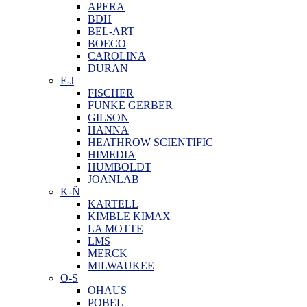
APERA
BDH
BEL-ART
BOECO
CAROLINA
DURAN
F-J
FISCHER
FUNKE GERBER
GILSON
HANNA
HEATHROW SCIENTIFIC
HIMEDIA
HUMBOLDT
JOANLAB
K-Ñ
KARTELL
KIMBLE KIMAX
LA MOTTE
LMS
MERCK
MILWAUKEE
O-S
OHAUS
POBEL