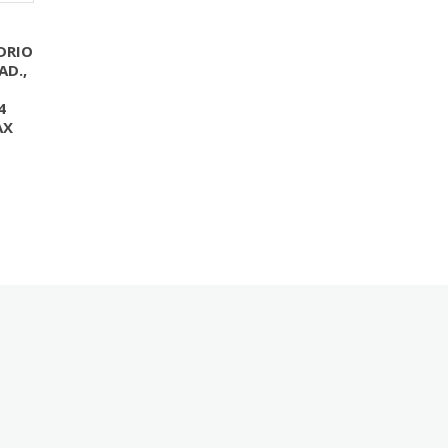
DRIO
AD.,
4
AX