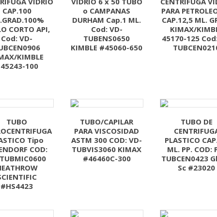
RIFUGA VIDRIO
VIDRIO 6 x 50 TUBO
CENTRIFUGA VI
CAP.100
o CAMPANAS
PARA PETROLEO
.GRAD.100%
DURHAM Cap.1 ML.
CAP.12,5 ML. G
LO CORTO API,
Cod: VD-
KIMAX/KIMB
Cod: VD-
TUBENS0650
45170-125 Cod
UBCEN0906
KIMBLE #45060-650
TUBCEN021
MAX/KIMBLE
45243-100
TUBO
TUBO/CAPILAR
TUBO DE
ROCENTRIFUGA
PARA VISCOSIDAD
CENTRIFUG
ASTICO Tipo
ASTM 300 COD: VD-
PLASTICO CAP.
ENDORF COD:
TUBVIS3060 KIMAX
ML. PP. COD: 
-TUBMIC0600
#46460C-300
TUBCEN0423 G
HEATHROW
Sc #23020
SCIENTIFIC
#HS4423