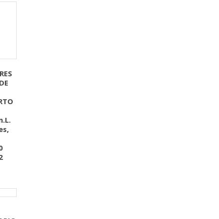
RES
DE
RTO
.L.
es,
0
2