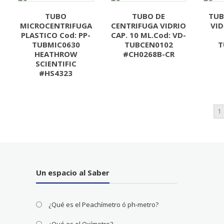
TUBO
TUBO DE
TUB
MICROCENTRIFUGA
CENTRIFUGA VIDRIO
VID
PLASTICO Cod: PP-
CAP. 10 ML.Cod: VD-
TUBMIC0630
TUBCEN0102
T
HEATHROW
#CH0268B-CR
SCIENTIFIC
#HS4323
1
Un espacio al Saber
¿Qué es el Peachímetro ó ph-metro?
¿Qué es el Oxímetro?