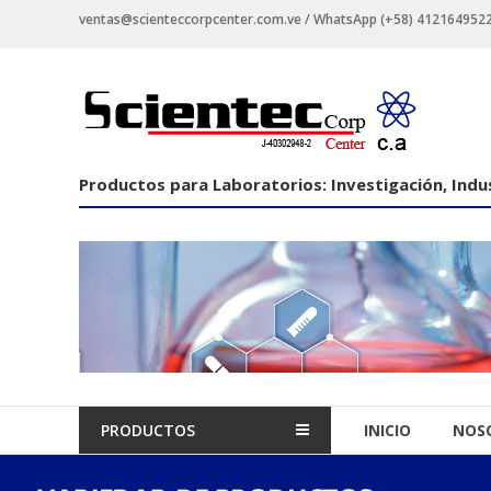
Saltar
ventas@scienteccorpcenter.com.ve / WhatsApp (+58) 4121649522 -
contenido
Productos
para
Laboratorios
Productos para Laboratorios: Investigación, Indus
Investigación,
Industriales
y
Educacionales.
PRODUCTOS
INICIO
NOS