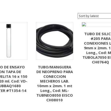
TUBO DE SILI
#205 PARA
CONEXIONES L
9mm x 2mm. 1
Long., Cod: M
TUBOLA7050 E
CH0764Q
O DE ENSAYO
TUBO/MANGUERA
ON TAPA DE
DE NEOPRENO PARA
ELITA 16 x 150
CONECCION
20 ml. Cod: VD-
MECHEROS LAB.
UBBAQ1680
10mm x 2mm. 1 mt
ER #T1354-14
Long., Cod: ML-
TUBNEO8050 EISCO
CH08010