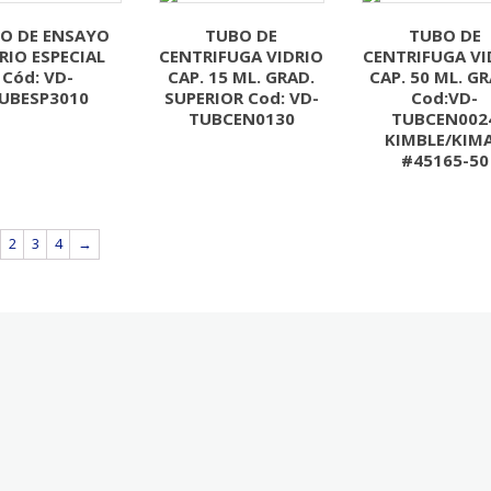
O DE ENSAYO
TUBO DE
TUBO DE
RIO ESPECIAL
CENTRIFUGA VIDRIO
CENTRIFUGA VI
Cód: VD-
CAP. 15 ML. GRAD.
CAP. 50 ML. GR
UBESP3010
SUPERIOR Cod: VD-
Cod:VD-
TUBCEN0130
TUBCEN002
KIMBLE/KIM
#45165-50
2
3
4
→