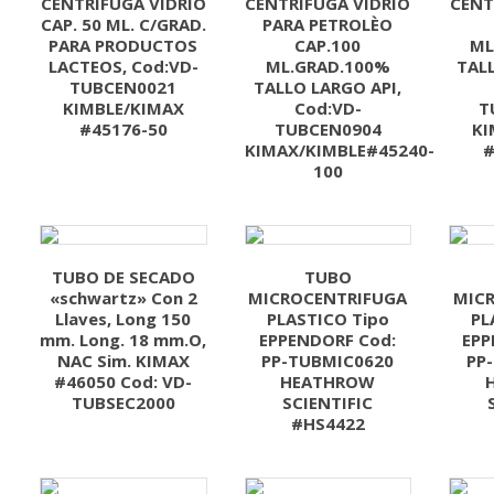
CENTRIFUGA VIDRIO
CENTRIFUGA VIDRIO
CENT
CAP. 50 ML. C/GRAD.
PARA PETROLÈO
PARA PRODUCTOS
CAP.100
ML
LACTEOS, Cod:VD-
ML.GRAD.100%
TAL
TUBCEN0021
TALLO LARGO API,
KIMBLE/KIMAX
Cod:VD-
T
#45176-50
TUBCEN0904
KI
KIMAX/KIMBLE#45240-
#
100
TUBO DE SECADO
TUBO
«schwartz» Con 2
MICROCENTRIFUGA
MIC
Llaves, Long 150
PLASTICO Tipo
PL
mm. Long. 18 mm.O,
EPPENDORF Cod:
EPP
NAC Sim. KIMAX
PP-TUBMIC0620
PP
#46050 Cod: VD-
HEATHROW
TUBSEC2000
SCIENTIFIC
#HS4422