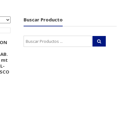
Buscar Producto
Buscar:
CON
AB.
 mt
L-
ISCO