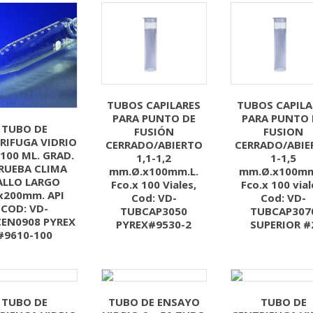
TUBOS CAPILARES
TUBOS CAPILA
PARA PUNTO DE
PARA PUNTO 
TUBO DE
FUSIÓN
FUSION
RIFUGA VIDRIO
CERRADO/ABIERTO
CERRADO/ABIE
 100 ML. GRAD.
1,1-1,2
1-1,5
RUEBA CLIMA
mm.Ø.x100mm.L.
mm.Ø.x100mm
ALLO LARGO
Fco.x 100 Viales,
Fco.x 100 vial
x200mm. API
Cod: VD-
Cod: VD-
COD: VD-
TUBCAP3050
TUBCAP307
EN0908 PYREX
PYREX#9530-2
SUPERIOR #
#9610-100
TUBO DE
TUBO DE ENSAYO
TUBO DE