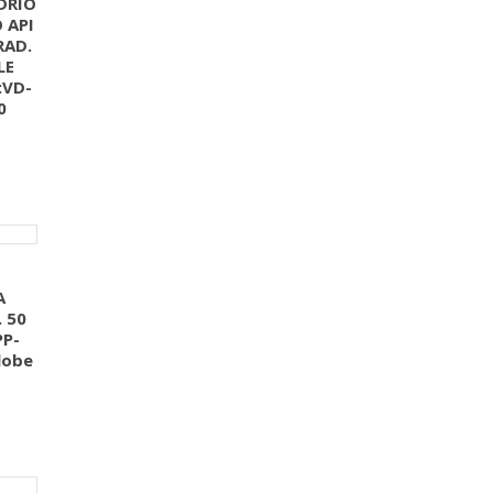
DRIO
 API
RAD.
LE
:VD-
0
A
 50
PP-
lobe