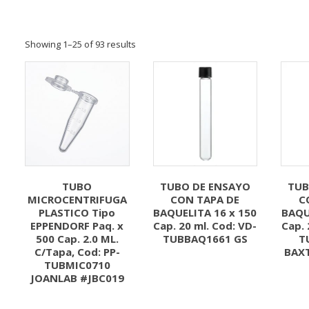
Showing 1–25 of 93 results
TUBO
TUBO DE ENSAYO
TUB
MICROCENTRIFUGA
CON TAPA DE
C
PLASTICO Tipo
BAQUELITA 16 x 150
BAQU
EPPENDORF Paq. x
Cap. 20 ml. Cod: VD-
Cap. 
500 Cap. 2.0 ML.
TUBBAQ1661 GS
T
C/Tapa, Cod: PP-
BAXT
TUBMIC0710
JOANLAB #JBC019