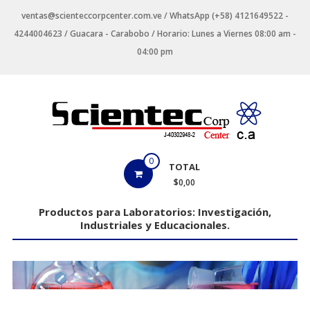
Saltar
ventas@scienteccorpcenter.com.ve / WhatsApp (+58) 4121649522 -
contenido
4244004623 / Guacara - Carabobo / Horario: Lunes a Viernes 08:00 am -
04:00 pm
Productos
0
TOTAL
para
$0,00
Laboratorios
Productos para Laboratorios: Investigación,
Industriales y Educacionales.
Investigación,
Industriales
y
Educacionales.