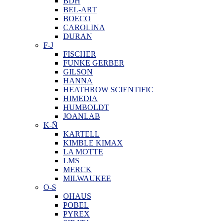
BDH
BEL-ART
BOECO
CAROLINA
DURAN
F-J
FISCHER
FUNKE GERBER
GILSON
HANNA
HEATHROW SCIENTIFIC
HIMEDIA
HUMBOLDT
JOANLAB
K-Ñ
KARTELL
KIMBLE KIMAX
LA MOTTE
LMS
MERCK
MILWAUKEE
O-S
OHAUS
POBEL
PYREX