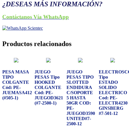
¿DESEAS MÁS INFORMACIÓN?
Contáctanos Vía WhatsApp
Productos relacionados
PESA MASA
JUEGO
JUEGO
ELECTROSC
TIPO
PESAS Tipo
PESAS TIPO
Tipo
COLGANTE
HOOKED
SLOTTED
ESTADO
Cód: PE-
COLGANTE
ENDIDURA
SOLIDO
JUEMASA412
Cód: PE-
C/SOPORTE
ELECTRICO
(#505-1)
JUEGOD3621
5 HASTA
Cod: PE-
(#7-2500-1)
50GR COD:
ELECTR4230
PE-
GINSBERG
JUEGOD3590
#7-501-12
UNITED#7-
2500-12