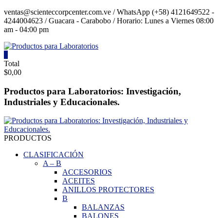
Saltar
ventas@scienteccorpcenter.com.ve / WhatsApp (+58) 4121649522 -
contenido
4244004623 / Guacara - Carabobo / Horario: Lunes a Viernes 08:00
am - 04:00 pm
0
Productos
Total
$0,00
para
Laboratorios
Productos para Laboratorios: Investigación,
Industriales y Educacionales.
Investigación,
Industriales
y
Educacionales.
PRODUCTOS
CLASIFICACIÓN
A
–
B
ACCESORIOS
ACEITES
ANILLOS PROTECTORES
B
BALANZAS
BALONES