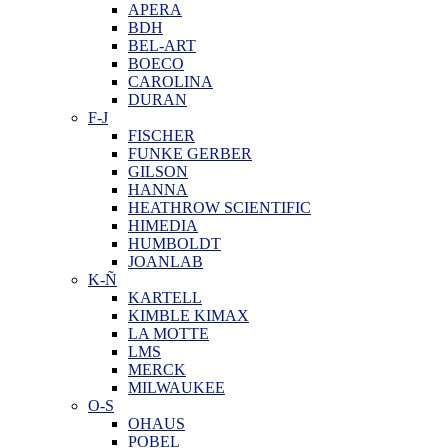
APERA
BDH
BEL-ART
BOECO
CAROLINA
DURAN
F-J
FISCHER
FUNKE GERBER
GILSON
HANNA
HEATHROW SCIENTIFIC
HIMEDIA
HUMBOLDT
JOANLAB
K-Ñ
KARTELL
KIMBLE KIMAX
LA MOTTE
LMS
MERCK
MILWAUKEE
O-S
OHAUS
POBEL