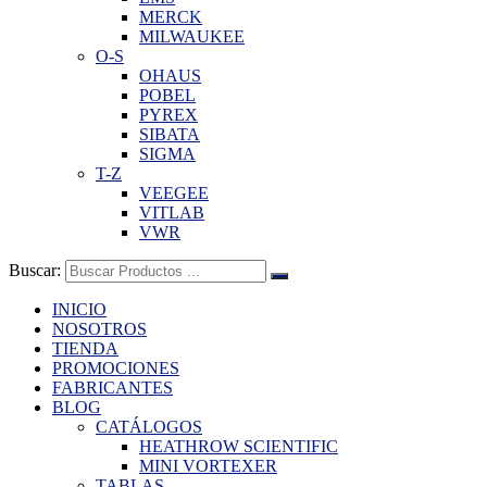
MERCK
MILWAUKEE
O-S
OHAUS
POBEL
PYREX
SIBATA
SIGMA
T-Z
VEEGEE
VITLAB
VWR
Buscar:
INICIO
NOSOTROS
TIENDA
PROMOCIONES
FABRICANTES
BLOG
CATÁLOGOS
HEATHROW SCIENTIFIC
MINI VORTEXER
TABLAS