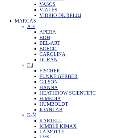
VASOS
VIALES
VIDRIO DE RELOJ
MARCAS
A-E
APERA
BDH
BEL-ART
BOECO
CAROLINA
DURAN
F-J
FISCHER
FUNKE GERBER
GILSON
HANNA
HEATHROW SCIENTIFIC
HIMEDIA
HUMBOLDT
JOANLAB
K-Ñ
KARTELL
KIMBLE KIMAX
LA MOTTE
LMS