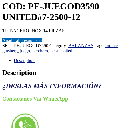
COD: PE-JUEGOD3590
UNITED#7-2500-12
TP. F/ACERO INOX 14 PIEZAS
Añadir al presupuesto
SKU:
PE-JUEGOD3590
Category:
BALANZAS
Tags:
bronce
,
ginsberg
,
juego
,
perchero
,
pesa
,
slotted
Description
Description
¿DESEAS MÁS INFORMACIÓN?
Contáctanos Vía WhatsApp