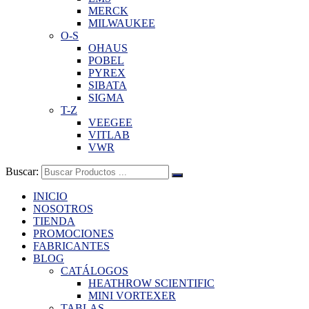
MERCK
MILWAUKEE
O-S
OHAUS
POBEL
PYREX
SIBATA
SIGMA
T-Z
VEEGEE
VITLAB
VWR
Buscar:
INICIO
NOSOTROS
TIENDA
PROMOCIONES
FABRICANTES
BLOG
CATÁLOGOS
HEATHROW SCIENTIFIC
MINI VORTEXER
TABLAS