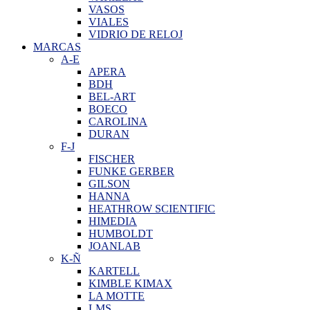
VASOS
VIALES
VIDRIO DE RELOJ
MARCAS
A-E
APERA
BDH
BEL-ART
BOECO
CAROLINA
DURAN
F-J
FISCHER
FUNKE GERBER
GILSON
HANNA
HEATHROW SCIENTIFIC
HIMEDIA
HUMBOLDT
JOANLAB
K-Ñ
KARTELL
KIMBLE KIMAX
LA MOTTE
LMS