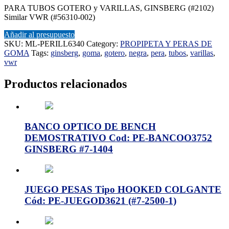
PARA TUBOS GOTERO y VARILLAS, GINSBERG (#2102)
Similar VWR (#56310-002)
Añadir al presupuesto
SKU:
ML-PERILL6340
Category:
PROPIPETA Y PERAS DE
GOMA
Tags:
ginsberg
,
goma
,
gotero
,
negra
,
pera
,
tubos
,
varillas
,
vwr
Productos relacionados
BANCO OPTICO DE BENCH
DEMOSTRATIVO Cod: PE-BANCOO3752
GINSBERG #7-1404
JUEGO PESAS Tipo HOOKED COLGANTE
Cód: PE-JUEGOD3621 (#7-2500-1)