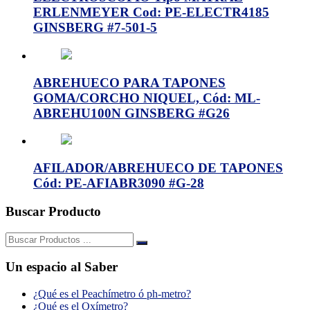
ERLENMEYER Cod: PE-ELECTR4185
GINSBERG #7-501-5
ABREHUECO PARA TAPONES
GOMA/CORCHO NIQUEL, Cód: ML-
ABREHU100N GINSBERG #G26
AFILADOR/ABREHUECO DE TAPONES
Cód: PE-AFIABR3090 #G-28
Buscar Producto
Buscar:
Un espacio al Saber
¿Qué es el Peachímetro ó ph-metro?
¿Qué es el Oxímetro?