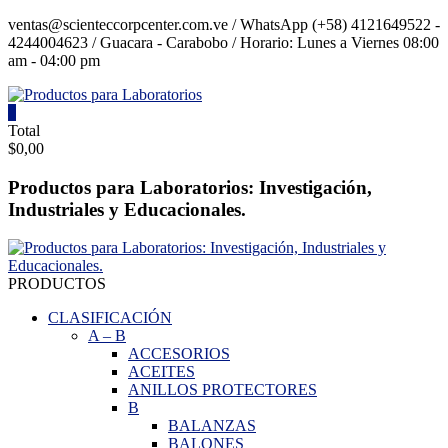
Saltar
ventas@scienteccorpcenter.com.ve / WhatsApp (+58) 4121649522 -
contenido
4244004623 / Guacara - Carabobo / Horario: Lunes a Viernes 08:00
am - 04:00 pm
0
Productos
Total
$0,00
para
Laboratorios
Productos para Laboratorios: Investigación,
Industriales y Educacionales.
Investigación,
Industriales
y
Educacionales.
PRODUCTOS
CLASIFICACIÓN
A
–
B
ACCESORIOS
ACEITES
ANILLOS PROTECTORES
B
BALANZAS
BALONES