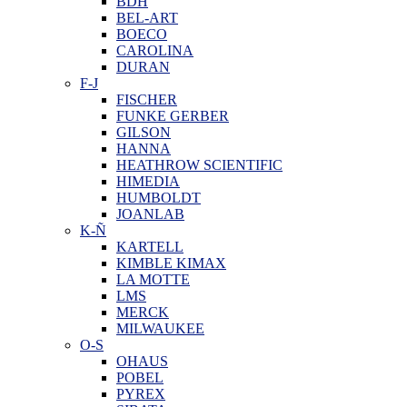
BDH
BEL-ART
BOECO
CAROLINA
DURAN
F-J
FISCHER
FUNKE GERBER
GILSON
HANNA
HEATHROW SCIENTIFIC
HIMEDIA
HUMBOLDT
JOANLAB
K-Ñ
KARTELL
KIMBLE KIMAX
LA MOTTE
LMS
MERCK
MILWAUKEE
O-S
OHAUS
POBEL
PYREX