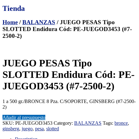
Tienda
Home
/
BALANZAS
/ JUEGO PESAS Tipo
SLOTTED Endidura Cód: PE-JUEGOD3453 (#7-
2500-2)
JUEGO PESAS Tipo
SLOTTED Endidura Cód: PE-
JUEGOD3453 (#7-2500-2)
1 a 500 gr./BRONCE 8 Pza. C/SOPORTE, GINSBERG (#7-2500-
2)
Añadir al presupuesto
SKU:
PE-JUEGOD3453
Category:
BALANZAS
Tags:
bronce
,
ginsberg
,
juego
,
pesa
,
slotted