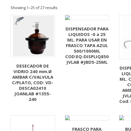
Showing 1–25 of 27 results
DISPENSADOR PARA
LIQUIDOS -0 a 25
ML. PARA USAR EN
FRASCO TAPA AZUL
500/1000ML
COD:EQ-DISPLIQ850
JVLAB #JBD5-25ML
DESECADOR DE
DISP
VIDRIO 240 mm.Ø
LIQU
AMBAR C/VALVULA
ML. 
C/PLATO, COD: VD-
C
DESCA02410
AMB
JOANLAB #1355-
JVL
240
Cod:
FRASCO PARA
BU