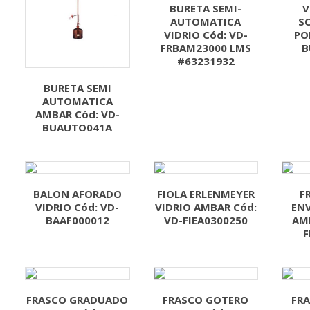
BURETA SEMI-
V
AUTOMATICA
S
VIDRIO Cód: VD-
PO
FRBAM23000 LMS
B
#63231932
BURETA SEMI
AUTOMATICA
AMBAR Cód: VD-
BUAUTO041A
BALON AFORADO
FIOLA ERLENMEYER
F
VIDRIO Cód: VD-
VIDRIO AMBAR Cód:
ENV
BAAF000012
VD-FIEA0300250
AMB
F
FRASCO GRADUADO
FRASCO GOTERO
FR