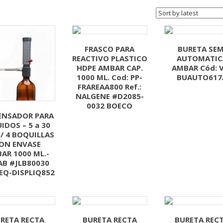
FRASCO PARA
BURETA SEM
REACTIVO PLASTICO
AUTOMATIC
HDPE AMBAR CAP.
AMBAR Cód: 
1000 ML. Cod: PP-
BUAUTO617
FRAREAA800 Ref.:
NALGENE #D2085-
0032 BOECO
ENSADOR PARA
IDOS – 5 a 30
C/ 4 BOQUILLAS
ON ENVASE
AR 1000 ML.-
AB #JLB80030
 EQ-DISPLIQ852
RETA RECTA
BURETA RECTA
BURETA REC