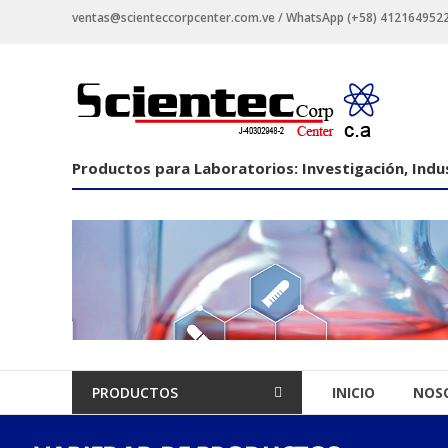
Saltar
ventas@scienteccorpcenter.com.ve / WhatsApp (+58) 4121649522 -
contenido
Productos
para
Laboratorios
Productos para Laboratorios: Investigación, Indus
Investigación,
Industriales
y
Educacionales.
PRODUCTOS
INICIO
NOS