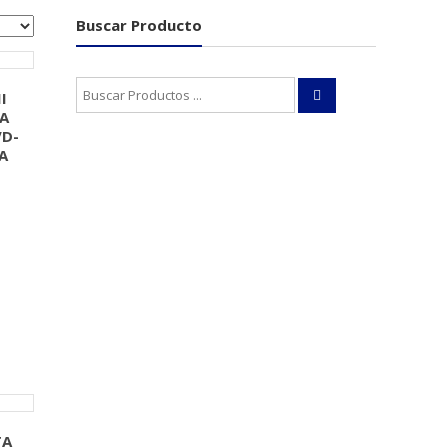
Buscar Producto
Buscar:
I
A
VD-
A
TA