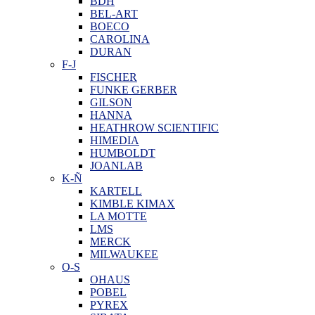
BDH
BEL-ART
BOECO
CAROLINA
DURAN
F-J
FISCHER
FUNKE GERBER
GILSON
HANNA
HEATHROW SCIENTIFIC
HIMEDIA
HUMBOLDT
JOANLAB
K-Ñ
KARTELL
KIMBLE KIMAX
LA MOTTE
LMS
MERCK
MILWAUKEE
O-S
OHAUS
POBEL
PYREX