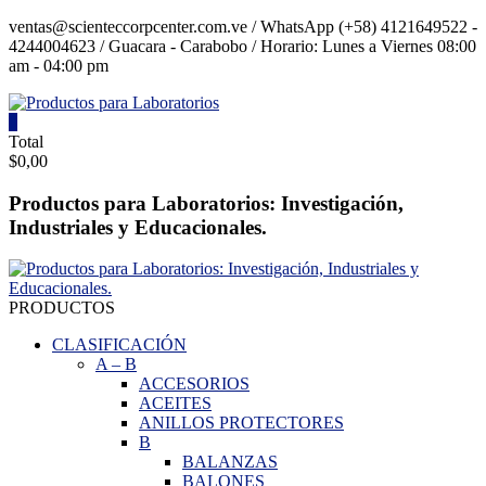
Saltar
ventas@scienteccorpcenter.com.ve / WhatsApp (+58) 4121649522 -
contenido
4244004623 / Guacara - Carabobo / Horario: Lunes a Viernes 08:00
am - 04:00 pm
0
Productos
Total
$0,00
para
Laboratorios
Productos para Laboratorios: Investigación,
Industriales y Educacionales.
Investigación,
Industriales
y
Educacionales.
PRODUCTOS
CLASIFICACIÓN
A
–
B
ACCESORIOS
ACEITES
ANILLOS PROTECTORES
B
BALANZAS
BALONES