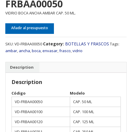
FRBAA00050
VIDRIO BOCA ANCHA AMBAR CAP. 50 ML.
Añadir al presupuesto
Category:
BOTELLAS Y FRASCOS
SKU:
VD-FRBAA00050
Tags:
ambar
,
ancha
,
boca
,
envasar
,
frasco
,
vidrio
Description
Description
Código
Modelo
VD-FRBAA00050
CAP. 50 ML
VD-FRBAA00100
CAP. 100 ML
VD-FRBAA00120
CAP. 125 ML
VD-FRBAA00251
CAP. 250 ML