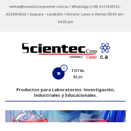
Saltar
ventas@scienteccorpcenter.com.ve / WhatsApp (+58) 4121649522 -
contenido
4244004623 / Guacara - Carabobo / Horario: Lunes a Viernes 08:00 am -
04:00 pm
Productos
0
TOTAL
para
$0,00
Laboratorios
Productos para Laboratorios: Investigación,
Industriales y Educacionales.
Investigación,
Industriales
y
Educacionales.