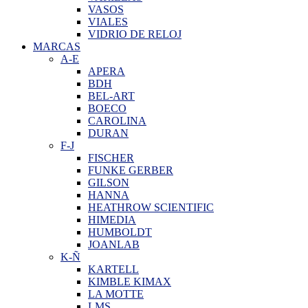
VASOS
VIALES
VIDRIO DE RELOJ
MARCAS
A-E
APERA
BDH
BEL-ART
BOECO
CAROLINA
DURAN
F-J
FISCHER
FUNKE GERBER
GILSON
HANNA
HEATHROW SCIENTIFIC
HIMEDIA
HUMBOLDT
JOANLAB
K-Ñ
KARTELL
KIMBLE KIMAX
LA MOTTE
LMS