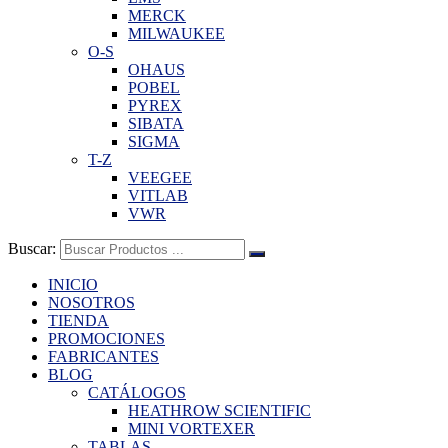
MERCK
MILWAUKEE
O-S
OHAUS
POBEL
PYREX
SIBATA
SIGMA
T-Z
VEEGEE
VITLAB
VWR
Buscar:
INICIO
NOSOTROS
TIENDA
PROMOCIONES
FABRICANTES
BLOG
CATÁLOGOS
HEATHROW SCIENTIFIC
MINI VORTEXER
TABLAS