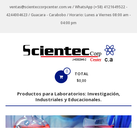
Saltar
ventas@scienteccorpcenter.com.ve / WhatsApp (+58) 4121649522 -
contenido
4244004623 / Guacara - Carabobo / Horario: Lunes a Viernes 08:00 am -
04:00 pm
Productos
0
TOTAL
para
$0,00
Laboratorios
Productos para Laboratorios: Investigación,
Industriales y Educacionales.
Investigación,
Industriales
y
Educacionales.