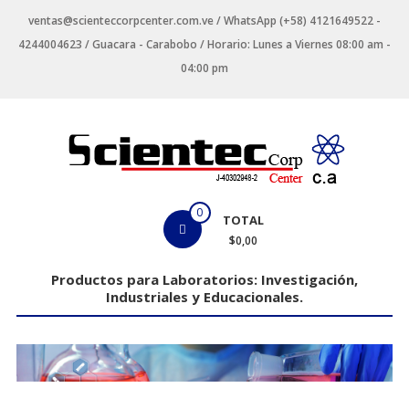
Saltar
ventas@scienteccorpcenter.com.ve / WhatsApp (+58) 4121649522 -
contenido
4244004623 / Guacara - Carabobo / Horario: Lunes a Viernes 08:00 am -
04:00 pm
Productos
0
TOTAL
para
$0,00
Laboratorios
Productos para Laboratorios: Investigación,
Industriales y Educacionales.
Investigación,
Industriales
y
Educacionales.