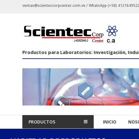
Saltar
ventas@scienteccorpcenter.com.ve / WhatsApp (+58) 4121649522 -
contenido
Productos
para
Laboratorios
Productos para Laboratorios: Investigación, Indus
Investigación,
Industriales
y
Educacionales.
PRODUCTOS
INICIO
NOS