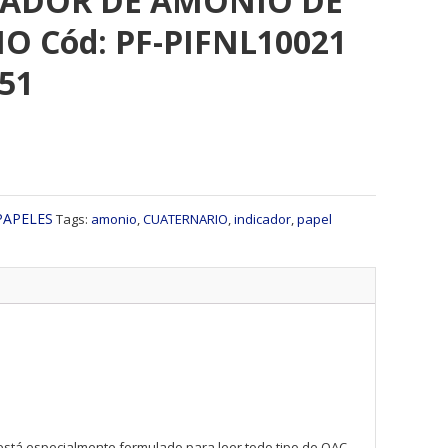
CADOR DE AMONIO DE
O Cód: PF-PIFNL10021
51
PAPELES
Tags:
amonio
,
CUATERNARIO
,
indicador
,
papel
, está especialmente formulado para leer todo tipo de QAC