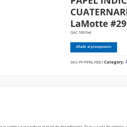
PAPEL INDI
CUATERNARI
LaMotte #29
QAC 100 Det
Añadir al presupuesto
Category:
SKU:
PF-PIFNL10021
que cambia para indicar el nivel de desinfección. Tiras y carta de colores