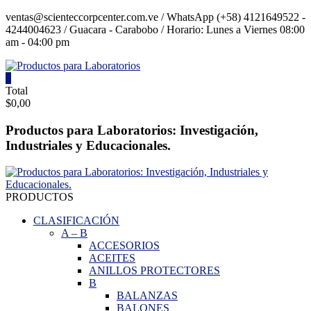
Saltar
ventas@scienteccorpcenter.com.ve / WhatsApp (+58) 4121649522 -
contenido
4244004623 / Guacara - Carabobo / Horario: Lunes a Viernes 08:00
am - 04:00 pm
0
Productos
Total
$0,00
para
Laboratorios
Productos para Laboratorios: Investigación,
Industriales y Educacionales.
Investigación,
Industriales
y
Educacionales.
PRODUCTOS
CLASIFICACIÓN
A
–
B
ACCESORIOS
ACEITES
ANILLOS PROTECTORES
B
BALANZAS
BALONES