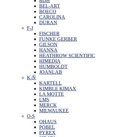
BDH
BEL-ART
BOECO
CAROLINA
DURAN
F-J
FISCHER
FUNKE GERBER
GILSON
HANNA
HEATHROW SCIENTIFIC
HIMEDIA
HUMBOLDT
JOANLAB
K-Ñ
KARTELL
KIMBLE KIMAX
LA MOTTE
LMS
MERCK
MILWAUKEE
O-S
OHAUS
POBEL
PYREX