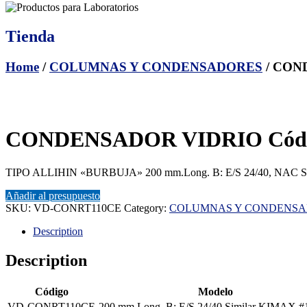
Tienda
Home
/
COLUMNAS Y CONDENSADORES
/ CON
CONDENSADOR VIDRIO Cód: 
TIPO ALLIHIN «BURBUJA» 200 mm.Long. B: E/S 24/40, NAC Si
Añadir al presupuesto
SKU:
VD-CONRT110CE
Category:
COLUMNAS Y CONDENS
Description
Description
Código
Modelo
VD-CONRT110CE
200 mm.Long. B: E/S 24/40 Similar KIMAX #