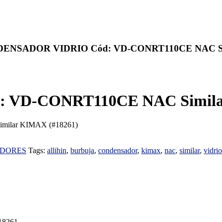
DENSADOR VIDRIO Cód: VD-CONRT110CE NAC Si
VD-CONRT110CE NAC Simila
milar KIMAX (#18261)
ADORES
Tags:
allihin
,
burbuja
,
condensador
,
kimax
,
nac
,
similar
,
vidrio
18261