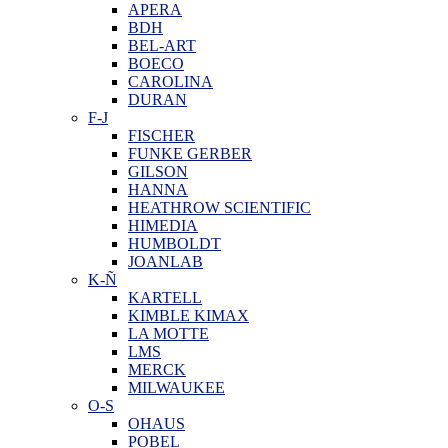
APERA
BDH
BEL-ART
BOECO
CAROLINA
DURAN
F-J
FISCHER
FUNKE GERBER
GILSON
HANNA
HEATHROW SCIENTIFIC
HIMEDIA
HUMBOLDT
JOANLAB
K-Ñ
KARTELL
KIMBLE KIMAX
LA MOTTE
LMS
MERCK
MILWAUKEE
O-S
OHAUS
POBEL