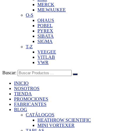
MERCK
MILWAUKEE
O-S
OHAUS
POBEL
PYREX
SIBATA
SIGMA
T-Z
VEEGEE
VITLAB
VWR
Buscar:
INICIO
NOSOTROS
TIENDA
PROMOCIONES
FABRICANTES
BLOG
CATÁLOGOS
HEATHROW SCIENTIFIC
MINI VORTEXER
TABLAS