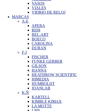
VASOS
VIALES
VIDRIO DE RELOJ
MARCAS
A-E
APERA
BDH
BEL-ART
BOECO
CAROLINA
DURAN
F-J
FISCHER
FUNKE GERBER
GILSON
HANNA
HEATHROW SCIENTIFIC
HIMEDIA
HUMBOLDT
JOANLAB
K-Ñ
KARTELL
KIMBLE KIMAX
LA MOTTE
LMS