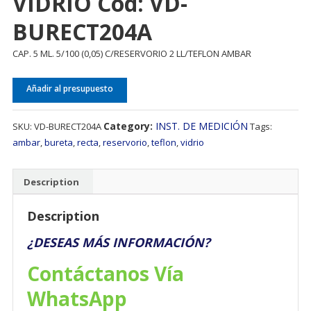
VIDRIO Cód: VD-
BURECT204A
CAP. 5 ML. 5/100 (0,05) C/RESERVORIO 2 LL/TEFLON AMBAR
Añadir al presupuesto
Category:
INST. DE MEDICIÓN
SKU:
VD-BURECT204A
Tags:
ambar
,
bureta
,
recta
,
reservorio
,
teflon
,
vidrio
Description
Description
¿DESEAS MÁS INFORMACIÓN?
Contáctanos Vía
WhatsApp