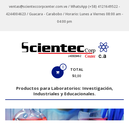
Saltar
ventas@scienteccorpcenter.com.ve / WhatsApp (+58) 4121649522 -
contenido
4244004623 / Guacara - Carabobo / Horario: Lunes a Viernes 08:00 am -
04:00 pm
Productos
0
TOTAL
para
$0,00
Laboratorios
Productos para Laboratorios: Investigación,
Industriales y Educacionales.
Investigación,
Industriales
y
Educacionales.