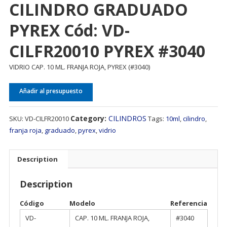
CILINDRO GRADUADO
PYREX Cód: VD-
CILFR20010 PYREX #3040
VIDRIO CAP. 10 ML. FRANJA ROJA, PYREX (#3040)
Añadir al presupuesto
Category:
CILINDROS
SKU:
VD-CILFR20010
Tags:
10ml
,
cilindro
,
franja roja
,
graduado
,
pyrex
,
vidrio
Description
Description
Código
Modelo
Referencia
VD-
CAP. 10 ML. FRANJA ROJA,
#3040