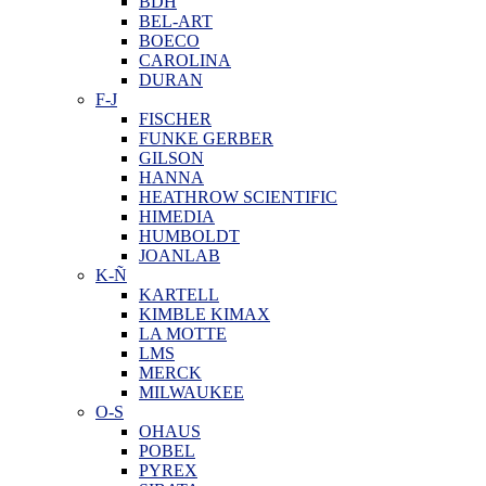
BDH
BEL-ART
BOECO
CAROLINA
DURAN
F-J
FISCHER
FUNKE GERBER
GILSON
HANNA
HEATHROW SCIENTIFIC
HIMEDIA
HUMBOLDT
JOANLAB
K-Ñ
KARTELL
KIMBLE KIMAX
LA MOTTE
LMS
MERCK
MILWAUKEE
O-S
OHAUS
POBEL
PYREX