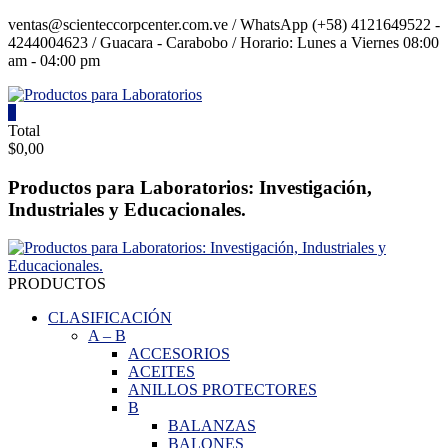
Saltar
ventas@scienteccorpcenter.com.ve / WhatsApp (+58) 4121649522 -
contenido
4244004623 / Guacara - Carabobo / Horario: Lunes a Viernes 08:00
am - 04:00 pm
0
Productos
Total
$0,00
para
Laboratorios
Productos para Laboratorios: Investigación,
Industriales y Educacionales.
Investigación,
Industriales
y
Educacionales.
PRODUCTOS
CLASIFICACIÓN
A
–
B
ACCESORIOS
ACEITES
ANILLOS PROTECTORES
B
BALANZAS
BALONES