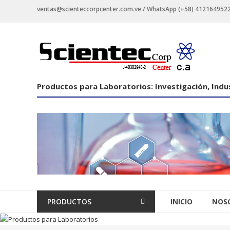
Saltar
ventas@scienteccorpcenter.com.ve / WhatsApp (+58) 4121649522 -
contenido
Productos
para
Laboratorios
Productos para Laboratorios: Investigación, Indus
Investigación,
Industriales
y
Educacionales.
PRODUCTOS
INICIO
NOS