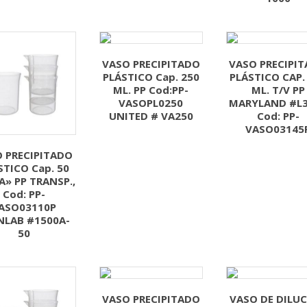
VASO PRECIPITADO
VASO PRECIPI
PLÁSTICO Cap. 250
PLÁSTICO CAP.
ML. PP Cod:PP-
ML. T/V PP
VASOPL0250
MARYLAND #L
UNITED # VA250
Cod: PP-
VASO03145
 PRECIPITADO
STICO Cap. 50
A» PP TRANSP.,
Cod: PP-
ASO03110P
NLAB #1500A-
50
VASO PRECIPITADO
VASO DE DILU