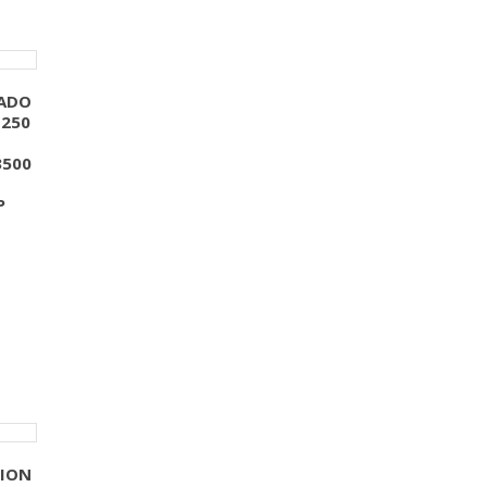
TADO
 250
3500
P
CION