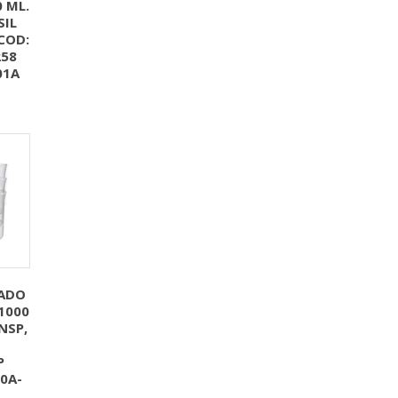
0 ML.
SIL
COD:
58
01A
TADO
1000
NSP,
P
0A-