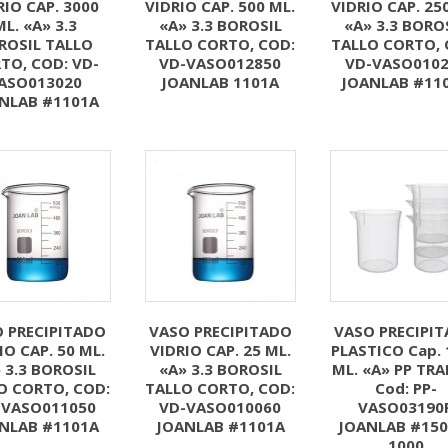
RIO CAP. 3000
VIDRIO CAP. 500 ML.
VIDRIO CAP. 25
ML. «A» 3.3
«A» 3.3 BOROSIL
«A» 3.3 BORO
ROSIL TALLO
TALLO CORTO, COD:
TALLO CORTO, 
TO, COD: VD-
VD-VASO012850
VD-VASO0102
ASO013020
JOANLAB 1101A
JOANLAB #11
NLAB #1101A
 PRECIPITADO
VASO PRECIPITADO
VASO PRECIPI
IO CAP. 50 ML.
VIDRIO CAP. 25 ML.
PLASTICO Cap. 
 3.3 BOROSIL
«A» 3.3 BOROSIL
ML. «A» PP TRA
O CORTO, COD:
TALLO CORTO, COD:
Cod: PP-
-VASO011050
VD-VASO010060
VASO03190
NLAB #1101A
JOANLAB #1101A
JOANLAB #150
1000