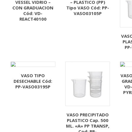
VESSEL VIDRIO –
– PLASTICO (PP)
CON GRADUACION
Tipo VASO Cód: PP-
Cód: VD-
VASO03105P
REACT40100
VASO
PLA
PP
VASO TIPO
VASO
DESECHABLE Cód:
GRA
PP-VASO03195P
VD
PYR
VASO PRECIPITADO
PLASTICO Cap. 500
ML. «A» PP TRANSP,
Cod: PP-