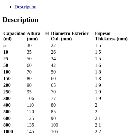
Description
Description
Capacidad
Altura – H
Diámetro Exterior –
Espesor –
(ml)
(mm)
O.d. (mm)
Thickness (mm)
5
30
22
1.5
10
35
26
1.5
25
50
34
1.5
50
60
42
1.6
100
70
50
1.8
150
80
60
1.8
200
90
65
1.9
250
95
70
1.9
300
106
77
1.9
400
110
80
2
500
120
85
2
600
125
90
2.1
800
135
100
2.1
1000
145
105
2.2