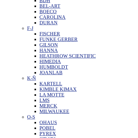
BDH
BEL-ART
BOECO
CAROLINA
DURAN
F-J
FISCHER
FUNKE GERBER
GILSON
HANNA
HEATHROW SCIENTIFIC
HIMEDIA
HUMBOLDT
JOANLAB
K-Ñ
KARTELL
KIMBLE KIMAX
LA MOTTE
LMS
MERCK
MILWAUKEE
O-S
OHAUS
POBEL
PYREX