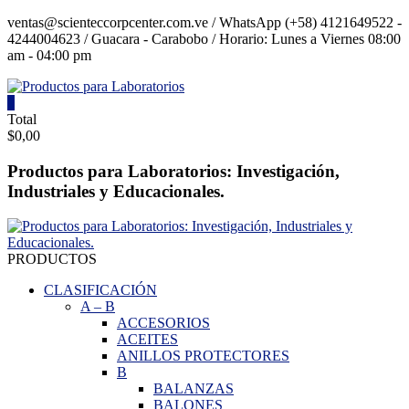
Saltar
ventas@scienteccorpcenter.com.ve / WhatsApp (+58) 4121649522 -
contenido
4244004623 / Guacara - Carabobo / Horario: Lunes a Viernes 08:00
am - 04:00 pm
0
Productos
Total
$0,00
para
Laboratorios
Productos para Laboratorios: Investigación,
Industriales y Educacionales.
Investigación,
Industriales
y
Educacionales.
PRODUCTOS
CLASIFICACIÓN
A
–
B
ACCESORIOS
ACEITES
ANILLOS PROTECTORES
B
BALANZAS
BALONES