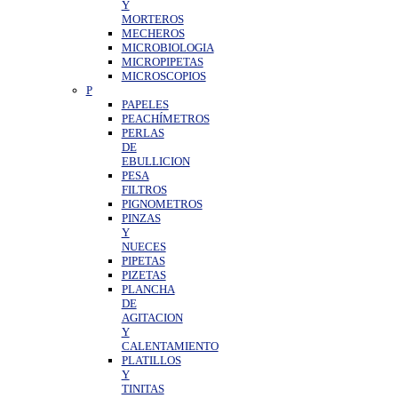
Y
MORTEROS
MECHEROS
MICROBIOLOGIA
MICROPIPETAS
MICROSCOPIOS
P
PAPELES
PEACHÍMETROS
PERLAS
DE
EBULLICION
PESA
FILTROS
PIGNOMETROS
PINZAS
Y
NUECES
PIPETAS
PIZETAS
PLANCHA
DE
AGITACION
Y
CALENTAMIENTO
PLATILLOS
Y
TINITAS