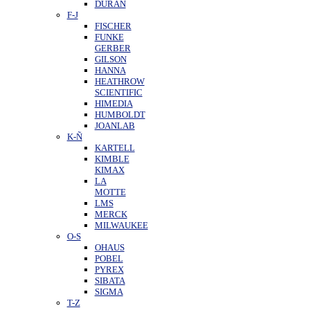
DURAN
F-J
FISCHER
FUNKE
GERBER
GILSON
HANNA
HEATHROW
SCIENTIFIC
HIMEDIA
HUMBOLDT
JOANLAB
K-Ñ
KARTELL
KIMBLE
KIMAX
LA
MOTTE
LMS
MERCK
MILWAUKEE
O-S
OHAUS
POBEL
PYREX
SIBATA
SIGMA
T-Z