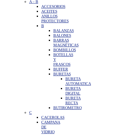
A
–
B
ACCESORIOS
ACEITES
ANILLOS
PROTECTORES
B
BALANZAS
BALONES
BARRAS
MAGNÉTICAS
BOMBILLOS
BOTELLAS
Y
FRASCOS
BUFFER
BURETAS
BURETA
AUTOMATICA
BURETA
DIGITAL
BURETA
RECTA
BUTIROMETRO
C
CACEROLAS
CAMPANA
DE
VIDRIO