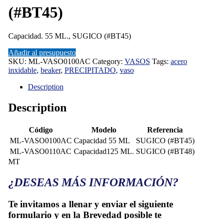
(#BT45)
Capacidad. 55 ML., SUGICO (#BT45)
Añadir al presupuesto
SKU:
ML-VASO0100AC
Category:
VASOS
Tags:
acero
inxidable
,
beaker
,
PRECIPITADO
,
vaso
Description
Description
Código
Modelo
Referencia
ML-VASO0100AC
Capacidad 55 ML
SUGICO (#BT45)
ML-VASO0110AC
Capacidad125 ML.
SUGICO (#BT48)
MT
¿DESEAS MÁS INFORMACIÓN?
Te invitamos a llenar y enviar el siguiente
formulario y en la Brevedad posible te