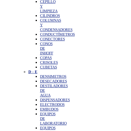
CEPILLO
Y
LIMPIEZA
CILINDROS
COLUMNAS
Y
CONDENSADORES
CONDUCTÍMETROS
CONECTORES
CONOS
DE
INHOFF
COPAS
CRISOLES
CUBETAS
D
–
E
DENSIMETROS
DESECADORES
DESTILADORES
DE
AGUA
DISPENSADORES
ELECTRODOS
EMBUDOS
EQUIPOS
DE
LABORATORIO
EQUIPOS