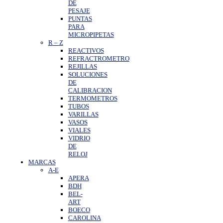
DE
PESAJE
PUNTAS
PARA
MICROPIPETAS
R
–
Z
REACTIVOS
REFRACTROMETRO
REJILLAS
SOLUCIONES
DE
CALIBRACION
TERMOMETROS
TUBOS
VARILLAS
VASOS
VIALES
VIDRIO
DE
RELOJ
MARCAS
A-E
APERA
BDH
BEL-
ART
BOECO
CAROLINA