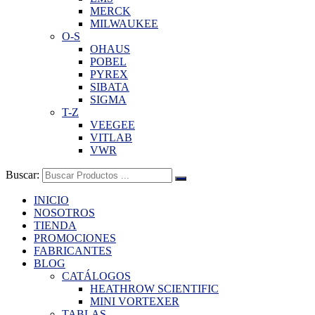
MERCK
MILWAUKEE
O-S
OHAUS
POBEL
PYREX
SIBATA
SIGMA
T-Z
VEEGEE
VITLAB
VWR
Buscar:
INICIO
NOSOTROS
TIENDA
PROMOCIONES
FABRICANTES
BLOG
CATÁLOGOS
HEATHROW SCIENTIFIC
MINI VORTEXER
TABLAS