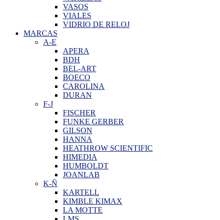
VASOS
VIALES
VIDRIO DE RELOJ
MARCAS
A-E
APERA
BDH
BEL-ART
BOECO
CAROLINA
DURAN
F-J
FISCHER
FUNKE GERBER
GILSON
HANNA
HEATHROW SCIENTIFIC
HIMEDIA
HUMBOLDT
JOANLAB
K-Ñ
KARTELL
KIMBLE KIMAX
LA MOTTE
LMS